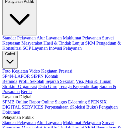
Pelayanan Publik
Standar Pelayanan
Alur Layanan
Maklumat Pelayanan
Survei
Kepuasan Masyarakat
Hasil & Tindak Lanjut SKM
Pengaduan &
Konsultasi
SOP Layanan
Inovasi Pelayanan
Galeri
Foto Kegiatan
Video Kegiatan
Prestasi
SP4N-LAPOR
SIPPN
Kontak
Beranda
Profil Sekolah
Sejarah Sekolah
Visi, Misi & Tujuan
Struktur Organisasi
Data Guru
Tenaga Kependidikan
Sarana &
Prasarana
Berita
Layanan Digital
SPMB Online
Rapor Online
Siagus
E-learning
SPENSIX
DIGITAL SERVICES
Perpustakaan (Koleksi Buku)
Pengajuan
Dokumen
Pelayanan Publik
Standar Pelayanan
Alur Layanan
Maklumat Pelayanan
Survei
Kepuasan Masyarakat
Hasil & Tindak Lanjut SKM
Pengaduan &