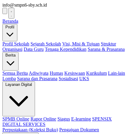
info@smpn6-sby.sch.id
Beranda
Profil
Profil Sekolah
Sejarah Sekolah
Visi, Misi & Tujuan
Struktur
Organisasi
Data Guru
Tenaga Kependidikan
Sarana & Prasarana
Berita
Semua Berita
Adiwiyata
Humas
Kesiswaan
Kurikulum
Lain-lain
Lomba
Sarana dan Prasarana
Sosialisasi
UKS
Layanan Digital
SPMB Online
Rapor Online
Siagus
E-learning
SPENSIX
DIGITAL SERVICES
Perpustakaan (Koleksi Buku)
Pengajuan Dokumen