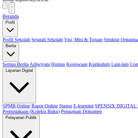
Beranda
Profil
Profil Sekolah
Sejarah Sekolah
Visi, Misi & Tujuan
Struktur Organisa
Berita
Semua Berita
Adiwiyata
Humas
Kesiswaan
Kurikulum
Lain-lain
Lo
Layanan Digital
SPMB Online
Rapor Online
Siagus
E-learning
SPENSIX DIGITAL
Perpustakaan (Koleksi Buku)
Pengajuan Dokumen
Pelayanan Publik