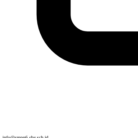
info@smpn6-sby.sch.id