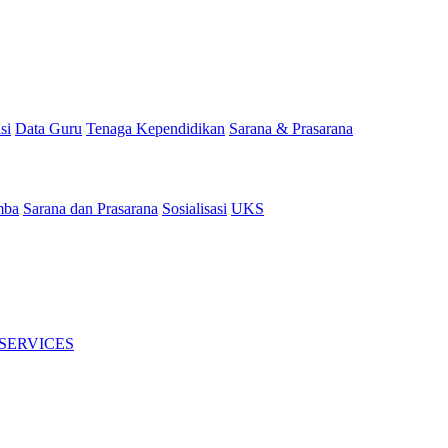
si
Data Guru
Tenaga Kependidikan
Sarana & Prasarana
mba
Sarana dan Prasarana
Sosialisasi
UKS
 SERVICES