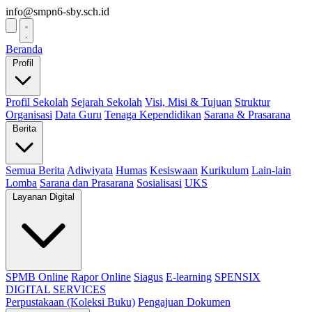
info@smpn6-sby.sch.id
Beranda
Profil
Profil Sekolah
Sejarah Sekolah
Visi, Misi & Tujuan
Struktur
Organisasi
Data Guru
Tenaga Kependidikan
Sarana & Prasarana
Berita
Semua Berita
Adiwiyata
Humas
Kesiswaan
Kurikulum
Lain-lain
Lomba
Sarana dan Prasarana
Sosialisasi
UKS
Layanan Digital
SPMB Online
Rapor Online
Siagus
E-learning
SPENSIX
DIGITAL SERVICES
Perpustakaan (Koleksi Buku)
Pengajuan Dokumen