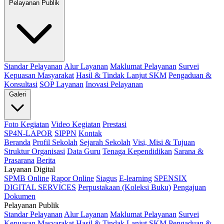
Pelayanan Publik
Standar Pelayanan
Alur Layanan
Maklumat Pelayanan
Survei
Kepuasan Masyarakat
Hasil & Tindak Lanjut SKM
Pengaduan &
Konsultasi
SOP Layanan
Inovasi Pelayanan
Galeri
Foto Kegiatan
Video Kegiatan
Prestasi
SP4N-LAPOR
SIPPN
Kontak
Beranda
Profil Sekolah
Sejarah Sekolah
Visi, Misi & Tujuan
Struktur Organisasi
Data Guru
Tenaga Kependidikan
Sarana &
Prasarana
Berita
Layanan Digital
SPMB Online
Rapor Online
Siagus
E-learning
SPENSIX
DIGITAL SERVICES
Perpustakaan (Koleksi Buku)
Pengajuan
Dokumen
Pelayanan Publik
Standar Pelayanan
Alur Layanan
Maklumat Pelayanan
Survei
Kepuasan Masyarakat
Hasil & Tindak Lanjut SKM
Pengaduan &