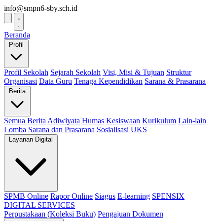
info@smpn6-sby.sch.id
Beranda
Profil
Profil Sekolah
Sejarah Sekolah
Visi, Misi & Tujuan
Struktur
Organisasi
Data Guru
Tenaga Kependidikan
Sarana & Prasarana
Berita
Semua Berita
Adiwiyata
Humas
Kesiswaan
Kurikulum
Lain-lain
Lomba
Sarana dan Prasarana
Sosialisasi
UKS
Layanan Digital
SPMB Online
Rapor Online
Siagus
E-learning
SPENSIX
DIGITAL SERVICES
Perpustakaan (Koleksi Buku)
Pengajuan Dokumen