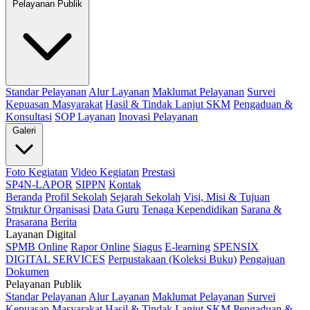
Pelayanan Publik
Standar Pelayanan
Alur Layanan
Maklumat Pelayanan
Survei
Kepuasan Masyarakat
Hasil & Tindak Lanjut SKM
Pengaduan &
Konsultasi
SOP Layanan
Inovasi Pelayanan
Galeri
Foto Kegiatan
Video Kegiatan
Prestasi
SP4N-LAPOR
SIPPN
Kontak
Beranda
Profil Sekolah
Sejarah Sekolah
Visi, Misi & Tujuan
Struktur Organisasi
Data Guru
Tenaga Kependidikan
Sarana &
Prasarana
Berita
Layanan Digital
SPMB Online
Rapor Online
Siagus
E-learning
SPENSIX
DIGITAL SERVICES
Perpustakaan (Koleksi Buku)
Pengajuan
Dokumen
Pelayanan Publik
Standar Pelayanan
Alur Layanan
Maklumat Pelayanan
Survei
Kepuasan Masyarakat
Hasil & Tindak Lanjut SKM
Pengaduan &