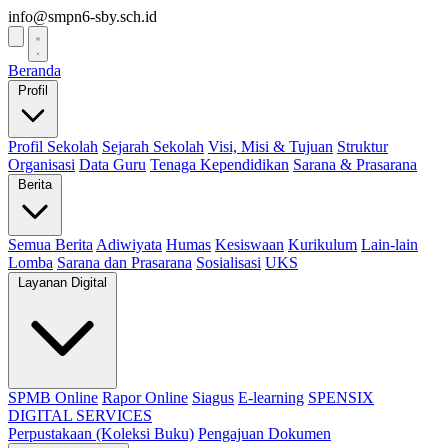
info@smpn6-sby.sch.id
Beranda
Profil
Profil Sekolah
Sejarah Sekolah
Visi, Misi & Tujuan
Struktur
Organisasi
Data Guru
Tenaga Kependidikan
Sarana & Prasarana
Berita
Semua Berita
Adiwiyata
Humas
Kesiswaan
Kurikulum
Lain-lain
Lomba
Sarana dan Prasarana
Sosialisasi
UKS
Layanan Digital
SPMB Online
Rapor Online
Siagus
E-learning
SPENSIX
DIGITAL SERVICES
Perpustakaan (Koleksi Buku)
Pengajuan Dokumen