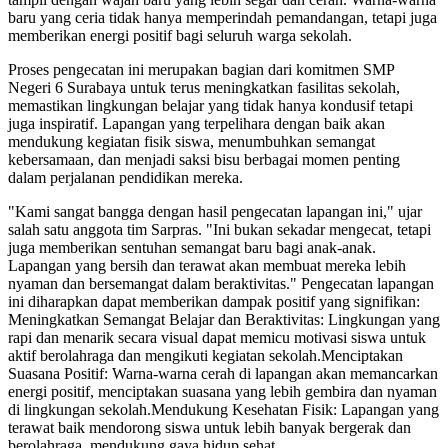
baru yang ceria tidak hanya memperindah pemandangan, tetapi juga
memberikan energi positif bagi seluruh warga sekolah.
Proses pengecatan ini merupakan bagian dari komitmen SMP
Negeri 6 Surabaya untuk terus meningkatkan fasilitas sekolah,
memastikan lingkungan belajar yang tidak hanya kondusif tetapi
juga inspiratif. Lapangan yang terpelihara dengan baik akan
mendukung kegiatan fisik siswa, menumbuhkan semangat
kebersamaan, dan menjadi saksi bisu berbagai momen penting
dalam perjalanan pendidikan mereka.
"Kami sangat bangga dengan hasil pengecatan lapangan ini," ujar
salah satu anggota tim Sarpras. "Ini bukan sekadar mengecat, tetapi
juga memberikan sentuhan semangat baru bagi anak-anak.
Lapangan yang bersih dan terawat akan membuat mereka lebih
nyaman dan bersemangat dalam beraktivitas." Pengecatan lapangan
ini diharapkan dapat memberikan dampak positif yang signifikan:
Meningkatkan Semangat Belajar dan Beraktivitas: Lingkungan yang
rapi dan menarik secara visual dapat memicu motivasi siswa untuk
aktif berolahraga dan mengikuti kegiatan sekolah.Menciptakan
Suasana Positif: Warna-warna cerah di lapangan akan memancarkan
energi positif, menciptakan suasana yang lebih gembira dan nyaman
di lingkungan sekolah.Mendukung Kesehatan Fisik: Lapangan yang
terawat baik mendorong siswa untuk lebih banyak bergerak dan
berolahraga, mendukung gaya hidup sehat.