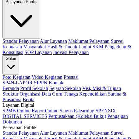
Pelayanan Publik
Standar Pelayanan
Alur Layanan
Maklumat Pelayanan
Survei
Kepuasan Masyarakat
Hasil & Tindak Lanjut SKM
Pengaduan &
Konsultasi
SOP Layanan
Inovasi Pelayanan
Galeri
Foto Kegiatan
Video Kegiatan
Prestasi
SP4N-LAPOR
SIPPN
Kontak
Beranda
Profil Sekolah
Sejarah Sekolah
Visi, Misi & Tujuan
Struktur Organisasi
Data Guru
Tenaga Kependidikan
Sarana &
Prasarana
Berita
Layanan Digital
SPMB Online
Rapor Online
Siagus
E-learning
SPENSIX
DIGITAL SERVICES
Perpustakaan (Koleksi Buku)
Pengajuan
Dokumen
Pelayanan Publik
Standar Pelayanan
Alur Layanan
Maklumat Pelayanan
Survei
Kepuasan Masyarakat
Hasil & Tindak Lanjut SKM
Pengaduan &