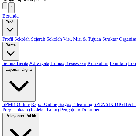
Beranda
Profil
Profil Sekolah
Sejarah Sekolah
Visi, Misi & Tujuan
Struktur Organisa
Berita
Semua Berita
Adiwiyata
Humas
Kesiswaan
Kurikulum
Lain-lain
Lo
Layanan Digital
SPMB Online
Rapor Online
Siagus
E-learning
SPENSIX DIGITAL
Perpustakaan (Koleksi Buku)
Pengajuan Dokumen
Pelayanan Publik