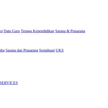
si
Data Guru
Tenaga Kependidikan
Sarana & Prasarana
mba
Sarana dan Prasarana
Sosialisasi
UKS
 SERVICES