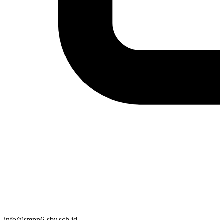
info@smpn6-sby.sch.id