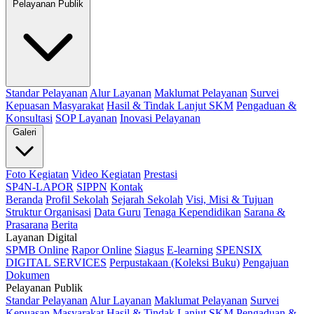
Pelayanan Publik
Standar Pelayanan
Alur Layanan
Maklumat Pelayanan
Survei
Kepuasan Masyarakat
Hasil & Tindak Lanjut SKM
Pengaduan &
Konsultasi
SOP Layanan
Inovasi Pelayanan
Galeri
Foto Kegiatan
Video Kegiatan
Prestasi
SP4N-LAPOR
SIPPN
Kontak
Beranda
Profil Sekolah
Sejarah Sekolah
Visi, Misi & Tujuan
Struktur Organisasi
Data Guru
Tenaga Kependidikan
Sarana &
Prasarana
Berita
Layanan Digital
SPMB Online
Rapor Online
Siagus
E-learning
SPENSIX
DIGITAL SERVICES
Perpustakaan (Koleksi Buku)
Pengajuan
Dokumen
Pelayanan Publik
Standar Pelayanan
Alur Layanan
Maklumat Pelayanan
Survei
Kepuasan Masyarakat
Hasil & Tindak Lanjut SKM
Pengaduan &