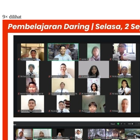
9× dilihat