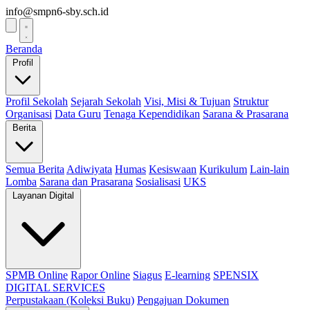
info@smpn6-sby.sch.id
Beranda
Profil
Profil Sekolah
Sejarah Sekolah
Visi, Misi & Tujuan
Struktur
Organisasi
Data Guru
Tenaga Kependidikan
Sarana & Prasarana
Berita
Semua Berita
Adiwiyata
Humas
Kesiswaan
Kurikulum
Lain-lain
Lomba
Sarana dan Prasarana
Sosialisasi
UKS
Layanan Digital
SPMB Online
Rapor Online
Siagus
E-learning
SPENSIX
DIGITAL SERVICES
Perpustakaan (Koleksi Buku)
Pengajuan Dokumen