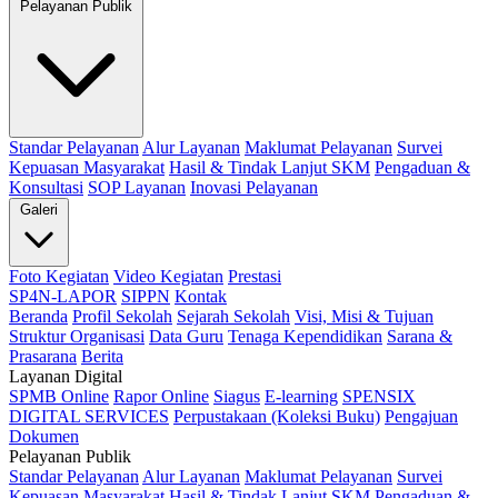
Pelayanan Publik
Standar Pelayanan
Alur Layanan
Maklumat Pelayanan
Survei
Kepuasan Masyarakat
Hasil & Tindak Lanjut SKM
Pengaduan &
Konsultasi
SOP Layanan
Inovasi Pelayanan
Galeri
Foto Kegiatan
Video Kegiatan
Prestasi
SP4N-LAPOR
SIPPN
Kontak
Beranda
Profil Sekolah
Sejarah Sekolah
Visi, Misi & Tujuan
Struktur Organisasi
Data Guru
Tenaga Kependidikan
Sarana &
Prasarana
Berita
Layanan Digital
SPMB Online
Rapor Online
Siagus
E-learning
SPENSIX
DIGITAL SERVICES
Perpustakaan (Koleksi Buku)
Pengajuan
Dokumen
Pelayanan Publik
Standar Pelayanan
Alur Layanan
Maklumat Pelayanan
Survei
Kepuasan Masyarakat
Hasil & Tindak Lanjut SKM
Pengaduan &