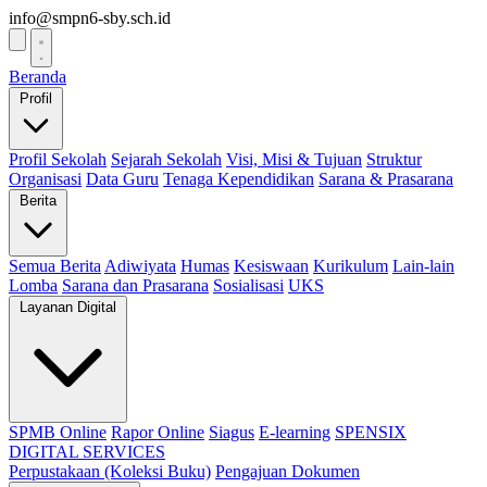
info@smpn6-sby.sch.id
Beranda
Profil
Profil Sekolah
Sejarah Sekolah
Visi, Misi & Tujuan
Struktur
Organisasi
Data Guru
Tenaga Kependidikan
Sarana & Prasarana
Berita
Semua Berita
Adiwiyata
Humas
Kesiswaan
Kurikulum
Lain-lain
Lomba
Sarana dan Prasarana
Sosialisasi
UKS
Layanan Digital
SPMB Online
Rapor Online
Siagus
E-learning
SPENSIX
DIGITAL SERVICES
Perpustakaan (Koleksi Buku)
Pengajuan Dokumen