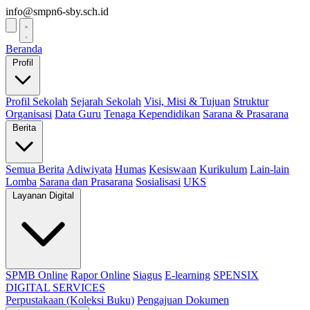
info@smpn6-sby.sch.id
Beranda
Profil
Profil Sekolah
Sejarah Sekolah
Visi, Misi & Tujuan
Struktur
Organisasi
Data Guru
Tenaga Kependidikan
Sarana & Prasarana
Berita
Semua Berita
Adiwiyata
Humas
Kesiswaan
Kurikulum
Lain-lain
Lomba
Sarana dan Prasarana
Sosialisasi
UKS
Layanan Digital
SPMB Online
Rapor Online
Siagus
E-learning
SPENSIX
DIGITAL SERVICES
Perpustakaan (Koleksi Buku)
Pengajuan Dokumen