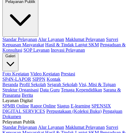
Pelayanan Publik
Standar Pelayanan
Alur Layanan
Maklumat Pelayanan
Survei
Kepuasan Masyarakat
Hasil & Tindak Lanjut SKM
Pengaduan &
Konsultasi
SOP Layanan
Inovasi Pelayanan
Galeri
Foto Kegiatan
Video Kegiatan
Prestasi
SP4N-LAPOR
SIPPN
Kontak
Beranda
Profil Sekolah
Sejarah Sekolah
Visi, Misi & Tujuan
Struktur Organisasi
Data Guru
Tenaga Kependidikan
Sarana &
Prasarana
Berita
Layanan Digital
SPMB Online
Rapor Online
Siagus
E-learning
SPENSIX
DIGITAL SERVICES
Perpustakaan (Koleksi Buku)
Pengajuan
Dokumen
Pelayanan Publik
Standar Pelayanan
Alur Layanan
Maklumat Pelayanan
Survei
Kepuasan Masyarakat
Hasil & Tindak Lanjut SKM
Pengaduan &