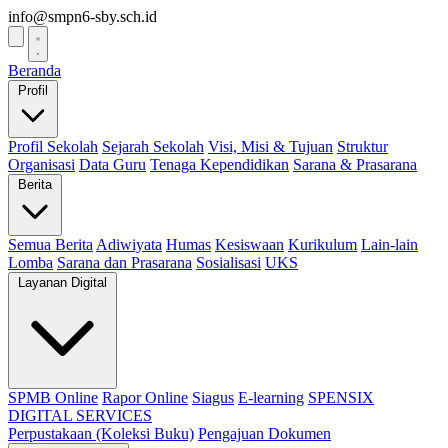
info@smpn6-sby.sch.id
Beranda
Profil
Profil Sekolah
Sejarah Sekolah
Visi, Misi & Tujuan
Struktur
Organisasi
Data Guru
Tenaga Kependidikan
Sarana & Prasarana
Berita
Semua Berita
Adiwiyata
Humas
Kesiswaan
Kurikulum
Lain-lain
Lomba
Sarana dan Prasarana
Sosialisasi
UKS
Layanan Digital
SPMB Online
Rapor Online
Siagus
E-learning
SPENSIX
DIGITAL SERVICES
Perpustakaan (Koleksi Buku)
Pengajuan Dokumen