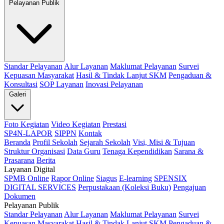
Pelayanan Publik
Standar Pelayanan
Alur Layanan
Maklumat Pelayanan
Survei
Kepuasan Masyarakat
Hasil & Tindak Lanjut SKM
Pengaduan &
Konsultasi
SOP Layanan
Inovasi Pelayanan
Galeri
Foto Kegiatan
Video Kegiatan
Prestasi
SP4N-LAPOR
SIPPN
Kontak
Beranda
Profil Sekolah
Sejarah Sekolah
Visi, Misi & Tujuan
Struktur Organisasi
Data Guru
Tenaga Kependidikan
Sarana &
Prasarana
Berita
Layanan Digital
SPMB Online
Rapor Online
Siagus
E-learning
SPENSIX
DIGITAL SERVICES
Perpustakaan (Koleksi Buku)
Pengajuan
Dokumen
Pelayanan Publik
Standar Pelayanan
Alur Layanan
Maklumat Pelayanan
Survei
Kepuasan Masyarakat
Hasil & Tindak Lanjut SKM
Pengaduan &