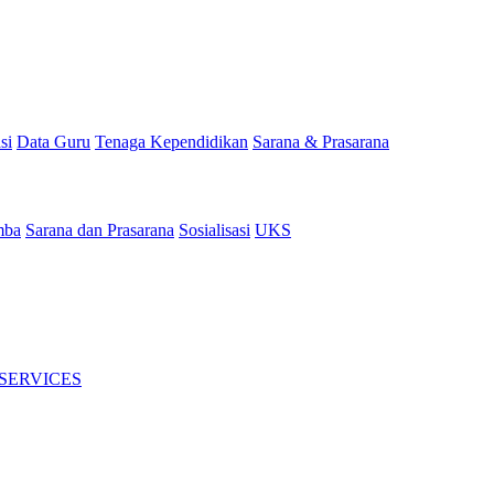
si
Data Guru
Tenaga Kependidikan
Sarana & Prasarana
mba
Sarana dan Prasarana
Sosialisasi
UKS
 SERVICES