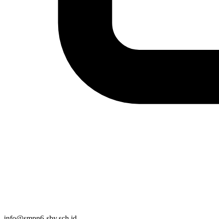
info@smpn6-sby.sch.id