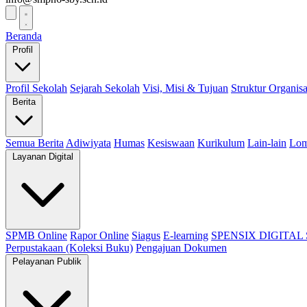
Beranda
Profil
Profil Sekolah
Sejarah Sekolah
Visi, Misi & Tujuan
Struktur Organisa
Berita
Semua Berita
Adiwiyata
Humas
Kesiswaan
Kurikulum
Lain-lain
Lo
Layanan Digital
SPMB Online
Rapor Online
Siagus
E-learning
SPENSIX DIGITAL
Perpustakaan (Koleksi Buku)
Pengajuan Dokumen
Pelayanan Publik