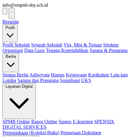
info@smpn6-sby.sch.id
Beranda
Profil
Profil Sekolah
Sejarah Sekolah
Visi, Misi & Tujuan
Struktur
Organisasi
Data Guru
Tenaga Kependidikan
Sarana & Prasarana
Berita
Semua Berita
Adiwiyata
Humas
Kesiswaan
Kurikulum
Lain-lain
Lomba
Sarana dan Prasarana
Sosialisasi
UKS
Layanan Digital
SPMB Online
Rapor Online
Siagus
E-learning
SPENSIX
DIGITAL SERVICES
Perpustakaan (Koleksi Buku)
Pengajuan Dokumen