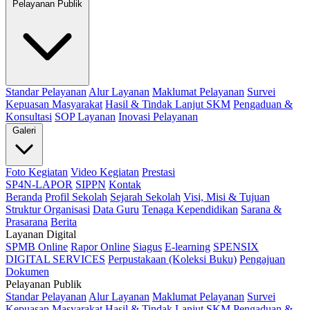
Pelayanan Publik
Standar Pelayanan
Alur Layanan
Maklumat Pelayanan
Survei
Kepuasan Masyarakat
Hasil & Tindak Lanjut SKM
Pengaduan &
Konsultasi
SOP Layanan
Inovasi Pelayanan
Galeri
Foto Kegiatan
Video Kegiatan
Prestasi
SP4N-LAPOR
SIPPN
Kontak
Beranda
Profil Sekolah
Sejarah Sekolah
Visi, Misi & Tujuan
Struktur Organisasi
Data Guru
Tenaga Kependidikan
Sarana &
Prasarana
Berita
Layanan Digital
SPMB Online
Rapor Online
Siagus
E-learning
SPENSIX
DIGITAL SERVICES
Perpustakaan (Koleksi Buku)
Pengajuan
Dokumen
Pelayanan Publik
Standar Pelayanan
Alur Layanan
Maklumat Pelayanan
Survei
Kepuasan Masyarakat
Hasil & Tindak Lanjut SKM
Pengaduan &