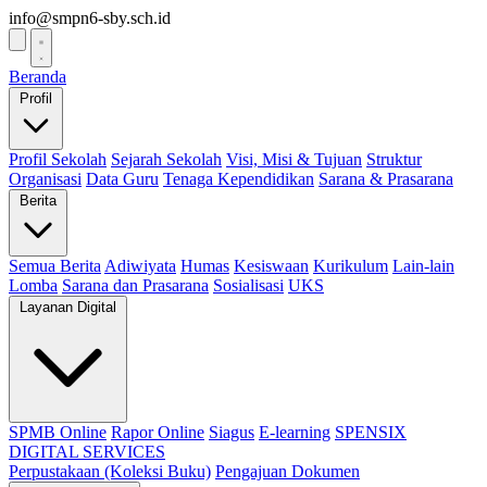
info@smpn6-sby.sch.id
Beranda
Profil
Profil Sekolah
Sejarah Sekolah
Visi, Misi & Tujuan
Struktur
Organisasi
Data Guru
Tenaga Kependidikan
Sarana & Prasarana
Berita
Semua Berita
Adiwiyata
Humas
Kesiswaan
Kurikulum
Lain-lain
Lomba
Sarana dan Prasarana
Sosialisasi
UKS
Layanan Digital
SPMB Online
Rapor Online
Siagus
E-learning
SPENSIX
DIGITAL SERVICES
Perpustakaan (Koleksi Buku)
Pengajuan Dokumen