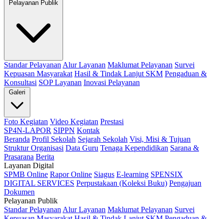
Pelayanan Publik
Standar Pelayanan
Alur Layanan
Maklumat Pelayanan
Survei
Kepuasan Masyarakat
Hasil & Tindak Lanjut SKM
Pengaduan &
Konsultasi
SOP Layanan
Inovasi Pelayanan
Galeri
Foto Kegiatan
Video Kegiatan
Prestasi
SP4N-LAPOR
SIPPN
Kontak
Beranda
Profil Sekolah
Sejarah Sekolah
Visi, Misi & Tujuan
Struktur Organisasi
Data Guru
Tenaga Kependidikan
Sarana &
Prasarana
Berita
Layanan Digital
SPMB Online
Rapor Online
Siagus
E-learning
SPENSIX
DIGITAL SERVICES
Perpustakaan (Koleksi Buku)
Pengajuan
Dokumen
Pelayanan Publik
Standar Pelayanan
Alur Layanan
Maklumat Pelayanan
Survei
Kepuasan Masyarakat
Hasil & Tindak Lanjut SKM
Pengaduan &