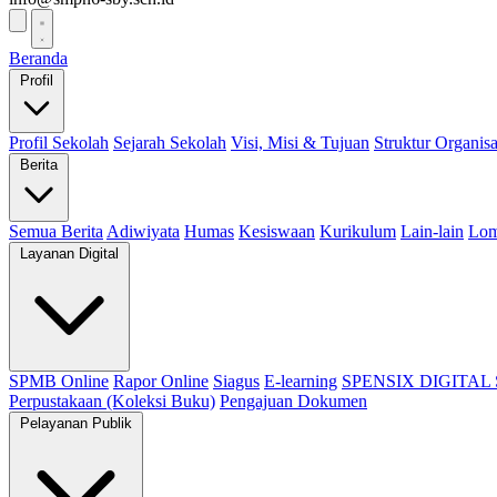
Beranda
Profil
Profil Sekolah
Sejarah Sekolah
Visi, Misi & Tujuan
Struktur Organisa
Berita
Semua Berita
Adiwiyata
Humas
Kesiswaan
Kurikulum
Lain-lain
Lo
Layanan Digital
SPMB Online
Rapor Online
Siagus
E-learning
SPENSIX DIGITAL
Perpustakaan (Koleksi Buku)
Pengajuan Dokumen
Pelayanan Publik