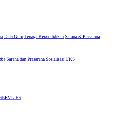
si
Data Guru
Tenaga Kependidikan
Sarana & Prasarana
mba
Sarana dan Prasarana
Sosialisasi
UKS
 SERVICES