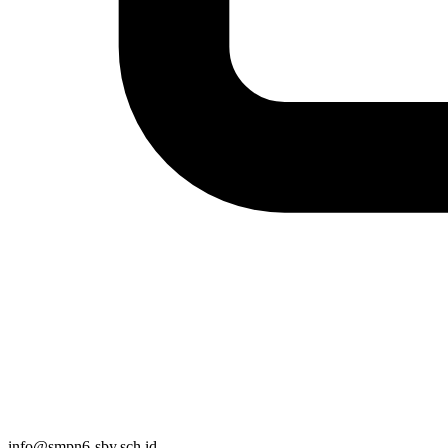
info@smpn6-sby.sch.id