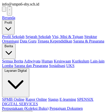
info@smpn6-sby.sch.id
Beranda
Profil
Profil Sekolah
Sejarah Sekolah
Visi, Misi & Tujuan
Struktur
Organisasi
Data Guru
Tenaga Kependidikan
Sarana & Prasarana
Berita
Semua Berita
Adiwiyata
Humas
Kesiswaan
Kurikulum
Lain-lain
Lomba
Sarana dan Prasarana
Sosialisasi
UKS
Layanan Digital
SPMB Online
Rapor Online
Siagus
E-learning
SPENSIX
DIGITAL SERVICES
Perpustakaan (Koleksi Buku)
Pengajuan Dokumen