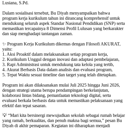
Lusiana, S.Pd.
Dalam sosialisasi tersebut, Bu Diyah menyampaikan bahwa
program kerja kurikulum tahun ini dirancang komprehensif untuk
mendukung seluruh aspek Standar Nasional Pendidikan (SNP) serta
memastikan tercapainya 8 Dimensi Profil Lulusan yang berkarakter
dan siap menghadapi tantangan zaman.
✨ Program Kerja Kurikulum dikemas dengan Filosofi AKURAT,
yaitu:
1. Aksi Proaktif dalam melaksanakan setiap program kerja,
2. Kurikulum Unggul dengan inovasi dan adaptasi pembelajaran,
3. Rapi Administrasi untuk mendukung tata kelola yang tertib,
4. Akurat Berbasis Data dalam analisis dan evaluasi program,
5. Tepat Waktu sesuai timeline dan target yang telah ditetapkan.
Program ini akan dilaksanakan mulai Juli 2025 hingga Juni 2026,
dengan strategi utama berupa pendampingan berkelanjutan,
kolaborasi lintas bidang, pemanfaatan teknologi digital, serta
evaluasi berkala berbasis data untuk memastikan pelaksanaan yang
efektif dan tepat sasaran.
💡 “Mari kita bersinergi mewujudkan sekolah sebagai rumah belajar
yang ramah, berkualitas, dan penuh makna bagi semua,” pesan Bu
Diyah di akhir pemaparan. Kegiatan ini diharapkan menjadi