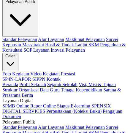
Pelayanan Publik
Standar Pelayanan
Alur Layanan
Maklumat Pelayanan
Survei
Kepuasan Masyarakat
Hasil & Tindak Lanjut SKM
Pengaduan &
Konsultasi
SOP Layanan
Inovasi Pelayanan
Galeri
Foto Kegiatan
Video Kegiatan
Prestasi
SP4N-LAPOR
SIPPN
Kontak
Beranda
Profil Sekolah
Sejarah Sekolah
Visi, Misi & Tujuan
Struktur Organisasi
Data Guru
Tenaga Kependidikan
Sarana &
Prasarana
Berita
Layanan Digital
SPMB Online
Rapor Online
Siagus
E-learning
SPENSIX
DIGITAL SERVICES
Perpustakaan (Koleksi Buku)
Pengajuan
Dokumen
Pelayanan Publik
Standar Pelayanan
Alur Layanan
Maklumat Pelayanan
Survei
Kepuasan Masyarakat
Hasil & Tindak Lanjut SKM
Pengaduan &