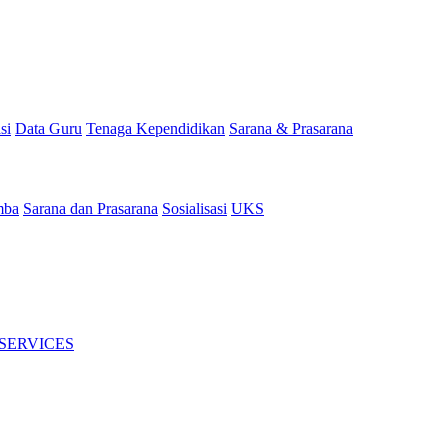
si
Data Guru
Tenaga Kependidikan
Sarana & Prasarana
mba
Sarana dan Prasarana
Sosialisasi
UKS
 SERVICES