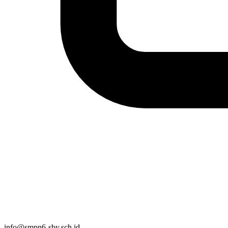
info@smpn6-sby.sch.id