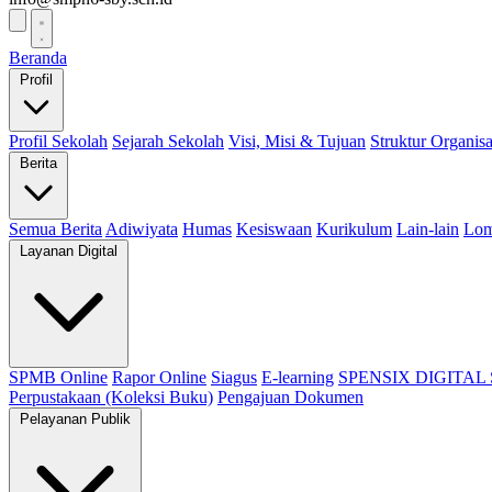
Beranda
Profil
Profil Sekolah
Sejarah Sekolah
Visi, Misi & Tujuan
Struktur Organisa
Berita
Semua Berita
Adiwiyata
Humas
Kesiswaan
Kurikulum
Lain-lain
Lo
Layanan Digital
SPMB Online
Rapor Online
Siagus
E-learning
SPENSIX DIGITAL
Perpustakaan (Koleksi Buku)
Pengajuan Dokumen
Pelayanan Publik