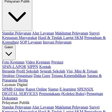
Pelayanan Publik
Standar Pelayanan
Alur Layanan
Maklumat Pelayanan
Survei
Kepuasan Masyarakat
Hasil & Tindak Lanjut SKM
Pengaduan &
Konsultasi
SOP Layanan
Inovasi Pelayanan
Galeri
Foto Kegiatan
Video Kegiatan
Prestasi
SP4N-LAPOR
SIPPN
Kontak
Beranda
Profil Sekolah
Sejarah Sekolah
Visi, Misi & Tujuan
Struktur Organisasi
Data Guru
Tenaga Kependidikan
Sarana &
Prasarana
Berita
Layanan Digital
SPMB Online
Rapor Online
Siagus
E-learning
SPENSIX
DIGITAL SERVICES
Perpustakaan (Koleksi Buku)
Pengajuan
Dokumen
Pelayanan Publik
Standar Pelayanan
Alur Layanan
Maklumat Pelayanan
Survei
Kepuasan Masyarakat
Hasil & Tindak Lanjut SKM
Pengaduan &