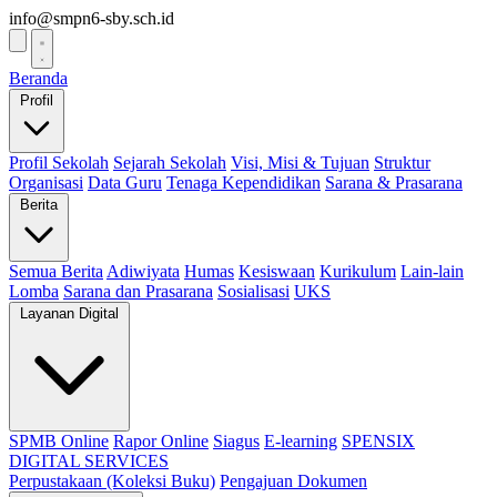
info@smpn6-sby.sch.id
Beranda
Profil
Profil Sekolah
Sejarah Sekolah
Visi, Misi & Tujuan
Struktur
Organisasi
Data Guru
Tenaga Kependidikan
Sarana & Prasarana
Berita
Semua Berita
Adiwiyata
Humas
Kesiswaan
Kurikulum
Lain-lain
Lomba
Sarana dan Prasarana
Sosialisasi
UKS
Layanan Digital
SPMB Online
Rapor Online
Siagus
E-learning
SPENSIX
DIGITAL SERVICES
Perpustakaan (Koleksi Buku)
Pengajuan Dokumen