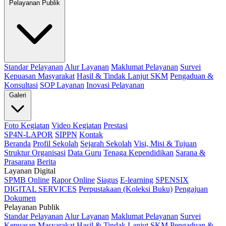
Pelayanan Publik
Standar Pelayanan
Alur Layanan
Maklumat Pelayanan
Survei
Kepuasan Masyarakat
Hasil & Tindak Lanjut SKM
Pengaduan &
Konsultasi
SOP Layanan
Inovasi Pelayanan
Galeri
Foto Kegiatan
Video Kegiatan
Prestasi
SP4N-LAPOR
SIPPN
Kontak
Beranda
Profil Sekolah
Sejarah Sekolah
Visi, Misi & Tujuan
Struktur Organisasi
Data Guru
Tenaga Kependidikan
Sarana &
Prasarana
Berita
Layanan Digital
SPMB Online
Rapor Online
Siagus
E-learning
SPENSIX
DIGITAL SERVICES
Perpustakaan (Koleksi Buku)
Pengajuan
Dokumen
Pelayanan Publik
Standar Pelayanan
Alur Layanan
Maklumat Pelayanan
Survei
Kepuasan Masyarakat
Hasil & Tindak Lanjut SKM
Pengaduan &