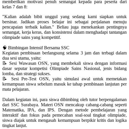
memberikan motivasi penuh semangat kepada para peserta dari
kelas 7 dan 8:
"Kalian adalah bibit unggul yang sedang kami siapkan untuk
bersinar. Jadikan proses belajar ini sebagai perjalanan menuju
pencapaian terbaik kalian." Beliau juga menekankan pentingnya
semangat, kerja keras, dan konsistensi dalam menghadapi tantangan
olimpiade sains yang kompetitif.
🧠 Bimbingan Intensif Bersama SSC
Kegiatan pembinaan berlangsung selama 3 jam dan terbagi dalam
dua sesi utama, yaitu:
📝 Sesi Wawasan OSN, yang membekali siswa dengan informasi
dasar seputar kompetisi Olimpiade Sains Nasional, jenis bidang
lomba, dan strategi sukses.
📝 Sesi Pre-Test OSN, yaitu simulasi awal untuk memetakan
kemampuan siswa sebelum masuk ke tahap pembinaan lanjutan per
mata pelajaran.
Dalam kegiatan ini, para siswa dibimbing oleh tutor berpengalaman
dari SSC Surabaya. Materi OSN mencakup cabang-cabang seperti
Matematika, IPA, dan IPS. Dengan metode pembelajaran yang
interaktif dan fokus pada pemecahan soal-soal tingkat olimpiade,
siswa diajak untuk mengasah kemampuan berpikir kritis dan logika
tingkat lanjut.