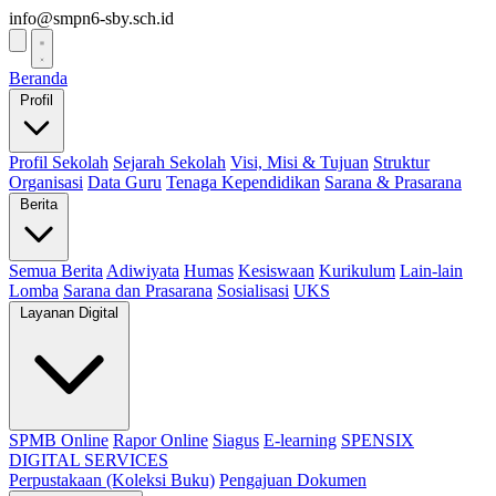
info@smpn6-sby.sch.id
Beranda
Profil
Profil Sekolah
Sejarah Sekolah
Visi, Misi & Tujuan
Struktur
Organisasi
Data Guru
Tenaga Kependidikan
Sarana & Prasarana
Berita
Semua Berita
Adiwiyata
Humas
Kesiswaan
Kurikulum
Lain-lain
Lomba
Sarana dan Prasarana
Sosialisasi
UKS
Layanan Digital
SPMB Online
Rapor Online
Siagus
E-learning
SPENSIX
DIGITAL SERVICES
Perpustakaan (Koleksi Buku)
Pengajuan Dokumen