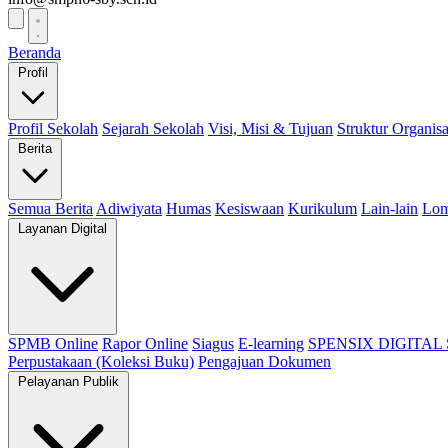
Beranda
Profil
Profil Sekolah
Sejarah Sekolah
Visi, Misi & Tujuan
Struktur Organisa
Berita
Semua Berita
Adiwiyata
Humas
Kesiswaan
Kurikulum
Lain-lain
Lo
Layanan Digital
SPMB Online
Rapor Online
Siagus
E-learning
SPENSIX DIGITAL
Perpustakaan (Koleksi Buku)
Pengajuan Dokumen
Pelayanan Publik