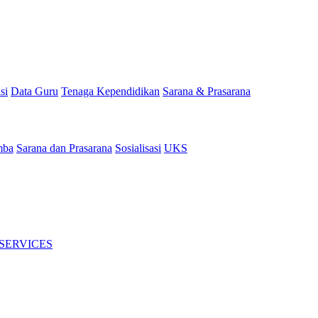
si
Data Guru
Tenaga Kependidikan
Sarana & Prasarana
mba
Sarana dan Prasarana
Sosialisasi
UKS
 SERVICES