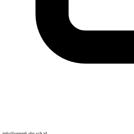
info@smpn6-sby.sch.id