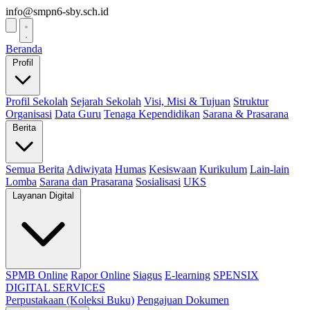
info@smpn6-sby.sch.id
Beranda
Profil
Profil Sekolah
Sejarah Sekolah
Visi, Misi & Tujuan
Struktur
Organisasi
Data Guru
Tenaga Kependidikan
Sarana & Prasarana
Berita
Semua Berita
Adiwiyata
Humas
Kesiswaan
Kurikulum
Lain-lain
Lomba
Sarana dan Prasarana
Sosialisasi
UKS
Layanan Digital
SPMB Online
Rapor Online
Siagus
E-learning
SPENSIX
DIGITAL SERVICES
Perpustakaan (Koleksi Buku)
Pengajuan Dokumen