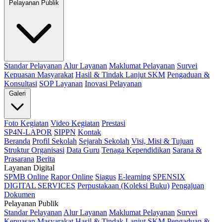
Pelayanan Publik
Standar Pelayanan
Alur Layanan
Maklumat Pelayanan
Survei
Kepuasan Masyarakat
Hasil & Tindak Lanjut SKM
Pengaduan &
Konsultasi
SOP Layanan
Inovasi Pelayanan
Galeri
Foto Kegiatan
Video Kegiatan
Prestasi
SP4N-LAPOR
SIPPN
Kontak
Beranda
Profil Sekolah
Sejarah Sekolah
Visi, Misi & Tujuan
Struktur Organisasi
Data Guru
Tenaga Kependidikan
Sarana &
Prasarana
Berita
Layanan Digital
SPMB Online
Rapor Online
Siagus
E-learning
SPENSIX
DIGITAL SERVICES
Perpustakaan (Koleksi Buku)
Pengajuan
Dokumen
Pelayanan Publik
Standar Pelayanan
Alur Layanan
Maklumat Pelayanan
Survei
Kepuasan Masyarakat
Hasil & Tindak Lanjut SKM
Pengaduan &