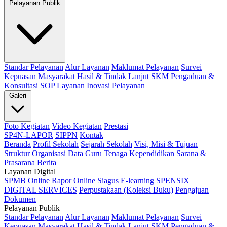
Pelayanan Publik
Standar Pelayanan
Alur Layanan
Maklumat Pelayanan
Survei
Kepuasan Masyarakat
Hasil & Tindak Lanjut SKM
Pengaduan &
Konsultasi
SOP Layanan
Inovasi Pelayanan
Galeri
Foto Kegiatan
Video Kegiatan
Prestasi
SP4N-LAPOR
SIPPN
Kontak
Beranda
Profil Sekolah
Sejarah Sekolah
Visi, Misi & Tujuan
Struktur Organisasi
Data Guru
Tenaga Kependidikan
Sarana &
Prasarana
Berita
Layanan Digital
SPMB Online
Rapor Online
Siagus
E-learning
SPENSIX
DIGITAL SERVICES
Perpustakaan (Koleksi Buku)
Pengajuan
Dokumen
Pelayanan Publik
Standar Pelayanan
Alur Layanan
Maklumat Pelayanan
Survei
Kepuasan Masyarakat
Hasil & Tindak Lanjut SKM
Pengaduan &