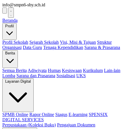
info@smpn6-sby.sch.id
Beranda
Profil
Profil Sekolah
Sejarah Sekolah
Visi, Misi & Tujuan
Struktur
Organisasi
Data Guru
Tenaga Kependidikan
Sarana & Prasarana
Berita
Semua Berita
Adiwiyata
Humas
Kesiswaan
Kurikulum
Lain-lain
Lomba
Sarana dan Prasarana
Sosialisasi
UKS
Layanan Digital
SPMB Online
Rapor Online
Siagus
E-learning
SPENSIX
DIGITAL SERVICES
Perpustakaan (Koleksi Buku)
Pengajuan Dokumen