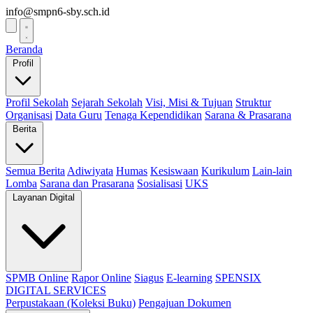
info@smpn6-sby.sch.id
Beranda
Profil
Profil Sekolah
Sejarah Sekolah
Visi, Misi & Tujuan
Struktur
Organisasi
Data Guru
Tenaga Kependidikan
Sarana & Prasarana
Berita
Semua Berita
Adiwiyata
Humas
Kesiswaan
Kurikulum
Lain-lain
Lomba
Sarana dan Prasarana
Sosialisasi
UKS
Layanan Digital
SPMB Online
Rapor Online
Siagus
E-learning
SPENSIX
DIGITAL SERVICES
Perpustakaan (Koleksi Buku)
Pengajuan Dokumen