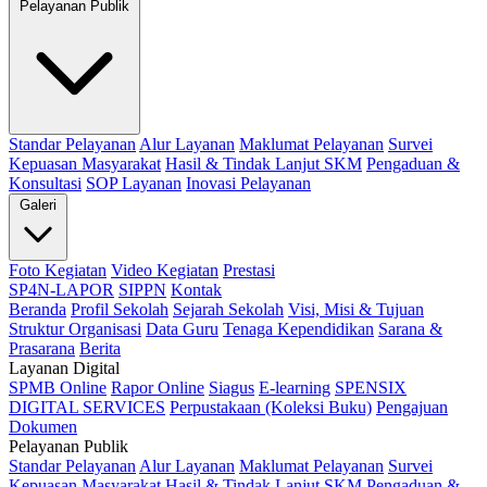
Pelayanan Publik
Standar Pelayanan
Alur Layanan
Maklumat Pelayanan
Survei
Kepuasan Masyarakat
Hasil & Tindak Lanjut SKM
Pengaduan &
Konsultasi
SOP Layanan
Inovasi Pelayanan
Galeri
Foto Kegiatan
Video Kegiatan
Prestasi
SP4N-LAPOR
SIPPN
Kontak
Beranda
Profil Sekolah
Sejarah Sekolah
Visi, Misi & Tujuan
Struktur Organisasi
Data Guru
Tenaga Kependidikan
Sarana &
Prasarana
Berita
Layanan Digital
SPMB Online
Rapor Online
Siagus
E-learning
SPENSIX
DIGITAL SERVICES
Perpustakaan (Koleksi Buku)
Pengajuan
Dokumen
Pelayanan Publik
Standar Pelayanan
Alur Layanan
Maklumat Pelayanan
Survei
Kepuasan Masyarakat
Hasil & Tindak Lanjut SKM
Pengaduan &